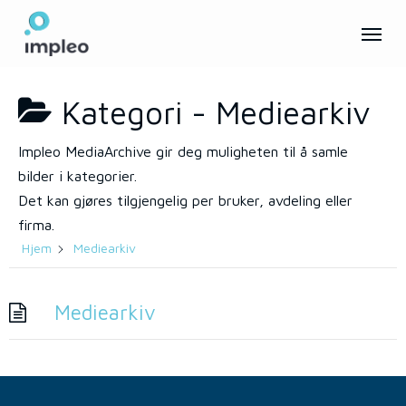
Skip
Menu
to
main
content
Kategori -
Mediearkiv
Impleo MediaArchive gir deg muligheten til å samle
bilder i kategorier.
Det kan gjøres tilgjengelig per bruker, avdeling eller
firma.
Hjem
Mediearkiv
Mediearkiv