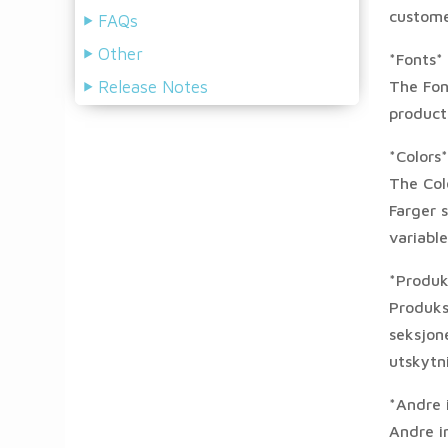
custome
FAQs
Other
*Fonts*
Release Notes
The Font
product
*Colors*
The Colo
Farger s
variable
*Produk
Produks
seksjone
utskytn
*Andre i
Andre in