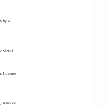
s by a
brukes i
. I denne
, skins og