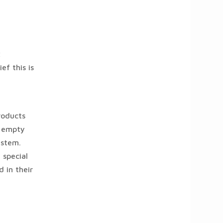
x
ef this is
roducts
n empty
ystem.
 special
 in their