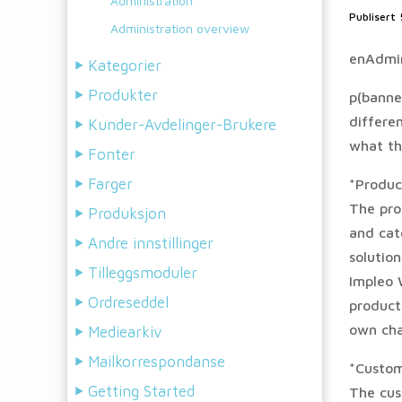
Administration
Publisert
Administration overview
enAdmin
Kategorier
Produkter
p(banne
differen
Kunder-Avdelinger-Brukere
what th
Fonter
Farger
*Produc
The pro
Produksjon
and cat
Andre innstillinger
solution
Tilleggsmoduler
Impleo 
Ordreseddel
product
own cha
Mediearkiv
Mailkorrespondanse
*Custom
Getting Started
The cus