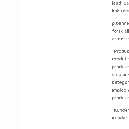
land. Se
link.Ov
p(banner
forskjel
er dette
*Produk
Produkte
produkt
en blan
kategori
Impleo 
produktt
*Kunder
Kunder 