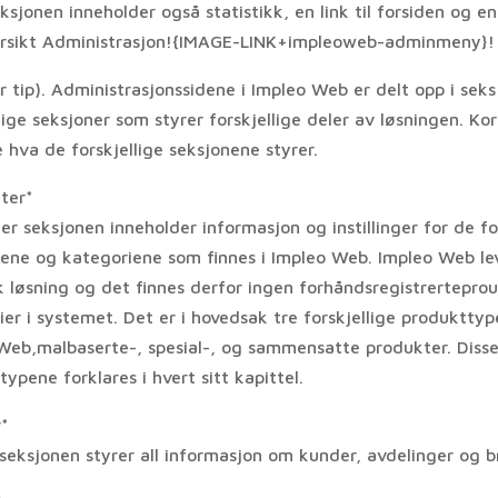
ksjonen inneholder også statistikk, en link til forsiden og e
ersikt Administrasjon!{IMAGE-LINK+impleoweb-adminmeny}!
 tip). Administrasjonssidene i Impleo Web er delt opp i seks
lige seksjoner som styrer forskjellige deler av løsningen. Kor
 hva de forskjellige seksjonene styrer.
ter*
r seksjonen inneholder informasjon og instillinger for de fo
ene og kategoriene som finnes i Impleo Web. Impleo Web le
k løsning og det finnes derfor ingen forhåndsregistrerteprou
er i systemet. Det er i hovedsak tre forskjellige produkttype
Web,malbaserte-, spesial-, og sammensatte produkter. Disse
ypene forklares i hvert sitt kapittel.
*
seksjonen styrer all informasjon om kunder, avdelinger og b