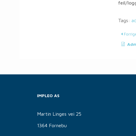
feil/log
Tags:
ad
Forrig
Adm
IMPLEO AS
Martin Linges vei 25
1364 Fornebu