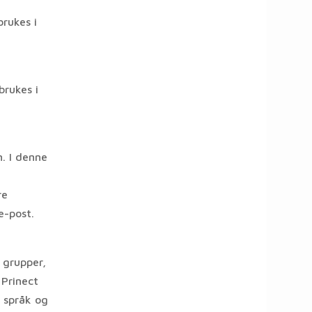
brukes i
brukes i
. I denne
re
e-post.
, grupper,
 Prinect
, språk og