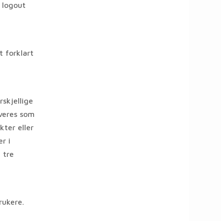
n logout
t forklart
rskjellige
veres som
kter eller
r i
 tre
rukere.