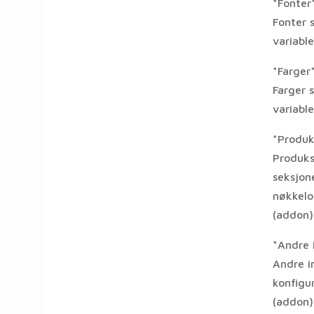
*Fonter
Fonter s
variable
*Farger
Farger s
variable
*Produk
Produks
seksjone
nøkkelor
(addon)
*Andre i
Andre in
konfigu
(addon),