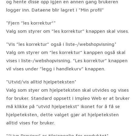
og hente disse opp igjen en annen gang brukeren
logger inn. Dataene blir lagret i ”Min profil”
*Fjern ”les korrektur”*
Valg som styrer om ”les korrektur” knappen skal vises.
*Vis ”les korrektur” også i liste-/webshopvisning*
Valg om styrer om ”les korrektur” kanppen også skal
vises i liste-/webshopvisning. ”Les korrektur” knappen
vil vises under ”legg i handlekurv” knappen.
*Utvid/vis alltid hjelpeteksten*
Valg som styer om hjelpeteksten skal utvides og vises
for bruker. Standard oppsett i Impleo Web er at bruker
må klikke på ”utvid hjelpetekst” ikonet for å få se
hjelpeteksten, dette valget gjør at hjelpeteksten
alltid vises for bruker.
*”Live Preview” er tilgjengelig for produktet*