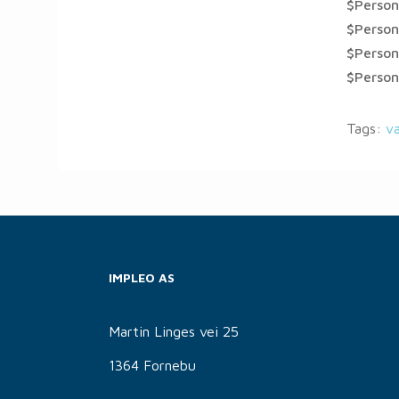
$Person
$Perso
$Perso
$Perso
Tags:
v
IMPLEO AS
Martin Linges vei 25
1364 Fornebu