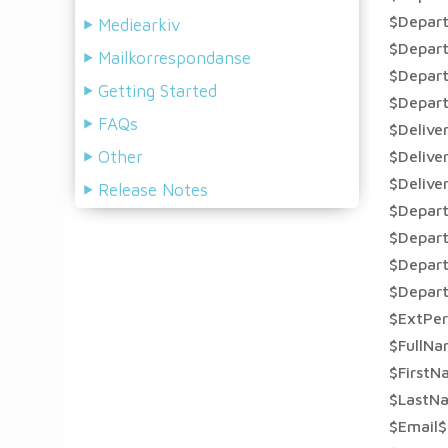
$Depar
Mediearkiv
$Depar
Mailkorrespondanse
$Depar
Getting Started
$Depar
FAQs
$Delive
Other
$Delive
$Delive
Release Notes
$Depar
$Depar
$Depar
$Depar
$ExtPe
$FullN
$FirstN
$LastN
$Email$