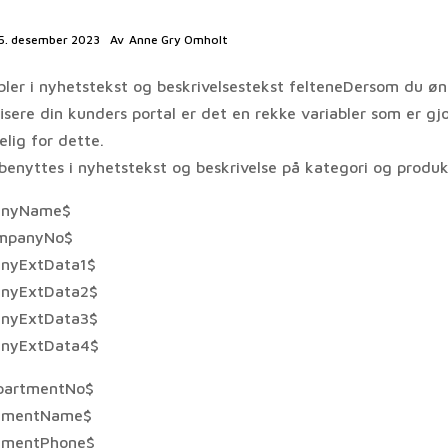
5. desember 2023
Av
Anne Gry Omholt
bler i nyhetstekst og beskrivelsestekst felteneDersom du øn
isere din kunders portal er det en rekke variabler som er gjo
elig for dette.
benyttes i nyhetstekst og beskrivelse på kategori og produk
anyName$
mpanyNo$
nyExtData1$
nyExtData2$
nyExtData3$
nyExtData4$
partmentNo$
tmentName$
tmentPhone$