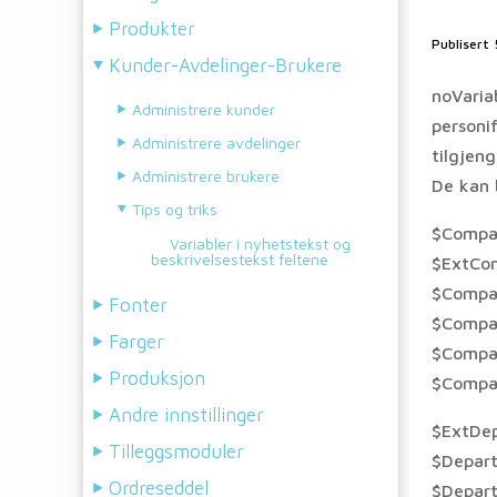
Produkter
Publisert
Kunder-Avdelinger-Brukere
noVaria
Administrere kunder
personif
Administrere avdelinger
tilgjeng
Administrere brukere
De kan 
Tips og triks
$Comp
Variabler i nyhetstekst og
beskrivelsestekst feltene
$ExtCo
$Compa
Fonter
$Compa
Farger
$Compa
Produksjon
$Compa
Andre innstillinger
$ExtDe
Tilleggsmoduler
$Depar
Ordreseddel
$Depar