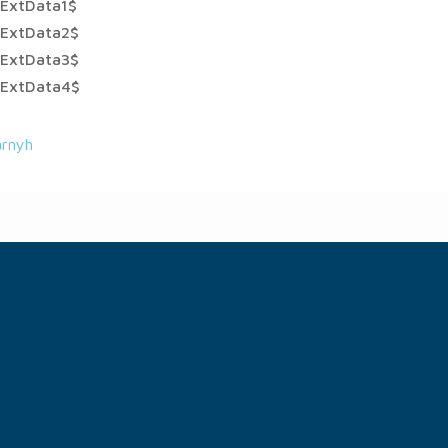
ExtData1$
nExtData2$
nExtData3$
nExtData4$
arnyh