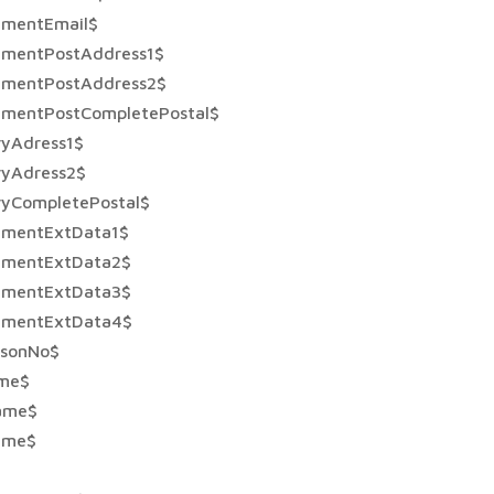
tmentEmail$
tmentPostAddress1$
tmentPostAddress2$
tmentPostCompletePostal$
ryAdress1$
ryAdress2$
ryCompletePostal$
tmentExtData1$
tmentExtData2$
tmentExtData3$
tmentExtData4$
rsonNo$
ame$
ame$
ame$