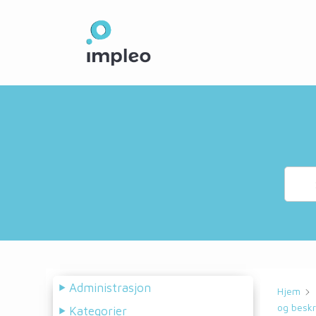
Skip
to
main
content
Administrasjon
Hjem
og beskr
Kategorier