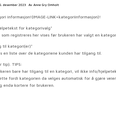
5. desember 2023
Av
Anne Gry Omholt
ori informasjon!{IMAGE-LINK+kategoriinformasjon}!
jelpetekst for kategorivalg*
 som registreres her vises før brukeren har valgt en kategor
 til kategori(er)*
s en liste over de kategoriene kunden har tilgang til.
 tip). TIPS:
keren bare har tilgang til en kategori, vil ikke info/hjelpete
ette fordi kategorien da velges automatisk for å gjøre veien
ng enda kortere for brukeren.