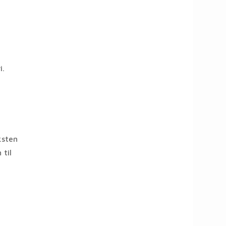
i.
ksten
 til