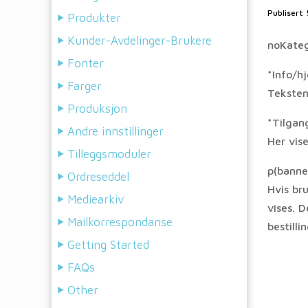
Publisert
Produkter
Kunder-Avdelinger-Brukere
noKateg
Fonter
*Info/h
Farger
Teksten
Produksjon
*Tilgang
Andre innstillinger
Her vise
Tilleggsmoduler
p(banner
Ordreseddel
Hvis bru
Mediearkiv
vises. D
Mailkorrespondanse
bestilli
Getting Started
FAQs
Other