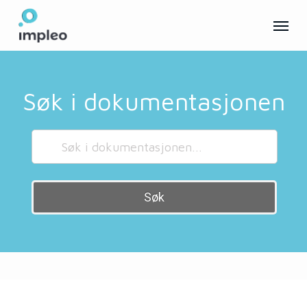
Skip
Menu
to
main
content
Søk i dokumentasjonen
Søk