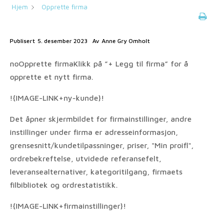
Hjem
Opprette firma
Publisert
5. desember 2023
Av
Anne Gry Omholt
noOpprette firmaKlikk på ”+ Legg til firma” for å
opprette et nytt firma.
!{IMAGE-LINK+ny-kunde}!
Det åpner skjermbildet for firmainstillinger, andre
instillinger under firma er adresseinformasjon,
grensesnitt/kundetilpassninger, priser, "Min proifl",
ordrebekreftelse, utvidede referansefelt,
leveransealternativer, kategoritilgang, firmaets
filbibliotek og ordrestatistikk.
!{IMAGE-LINK+firmainstillinger}!