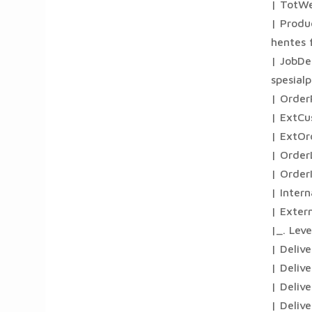
| TotWe
| Produ
hentes f
| JobDes
spesialp
| Order
| ExtCu
| ExtOr
| Order
| Order
| Inter
| Exter
|_. Leve
| Deliv
| Delive
| Deliv
| Delive