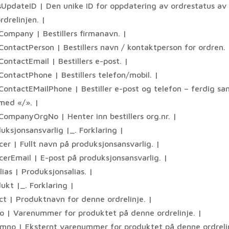
sUpdateID | Den unike ID for oppdatering av ordrestatus av 
drelinjen. |
Company | Bestillers firmanavn. |
ContactPerson | Bestillers navn / kontaktperson for ordren. 
ontactEmail | Bestillers e-post. |
ContactPhone | Bestillers telefon/mobil. |
ContactEMailPhone | Bestiller e-post og telefon – ferdig s
 med «/». |
CompanyOrgNo | Henter inn bestillers org.nr. |
uksjonsansvarlig |_. Forklaring |
cer | Fullt navn på produksjonsansvarlig. |
cerEmail | E-post på produksjonsansvarlig. |
ias | Produksjonsalias. |
ukt |_. Forklaring |
ct | Produktnavn for denne ordrelinje. |
o | Varenummer for produktet på denne ordrelinje. |
emno | Eksternt varenummer for produktet på denne ordrelin