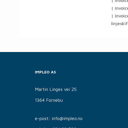
| Invoi
| Invoi
| Invoi
linjeskif
IMPLEO AS
Martin Linges vei 25
1364 Fornebu
e-post: info@impleo.no