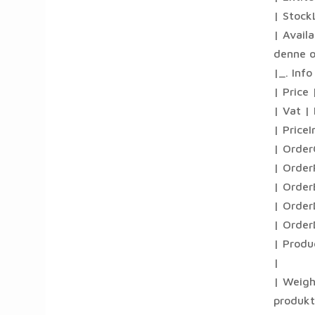
| Stock
| Availa
denne or
|_. Info
| Price 
| Vat |
| PriceI
| OrderQ
| Order
| Order
| Order
| Order
| Produ
|
| Weigh
produkt