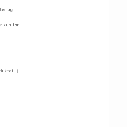
ter og
r kun for
duktet. |