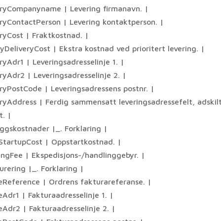
eryCompanyname | Levering firmanavn. |
eryContactPerson | Levering kontaktperson. |
eryCost | Fraktkostnad. |
tyDeliveryCost | Ekstra kostnad ved prioritert levering. |
ryAdr1 | Leveringsadresselinje 1. |
ryAdr2 | Leveringsadresselinje 2. |
eryPostCode | Leveringsadressens postnr. |
eryAddress | Ferdig sammensatt leveringsadressefelt, adski
t. |
eggskostnader |_. Forklaring |
StartupCost | Oppstartkostnad. |
ingFee | Ekspedisjons-/handlinggebyr. |
urering |_. Forklaring |
ceReference | Ordrens fakturareferanse. |
eAdr1 | Fakturaadresselinje 1. |
eAdr2 | Fakturaadresselinje 2. |