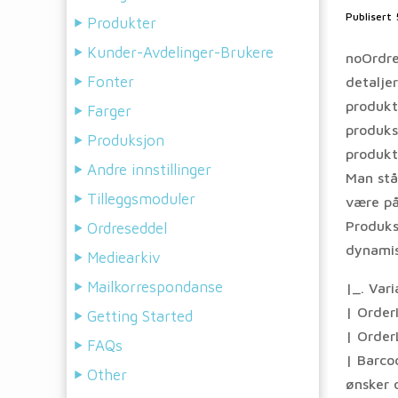
Publisert
Produkter
Kunder-Avdelinger-Brukere
noOrdre
Fonter
detalje
produkt
Farger
produks
Produksjon
produkt
Andre innstillinger
Man stå
Tilleggsmoduler
være på
Produks
Ordreseddel
dynamis
Mediearkiv
Mailkorrespondanse
|_. Vari
| Order
Getting Started
| Order
FAQs
| Barco
Other
ønsker 