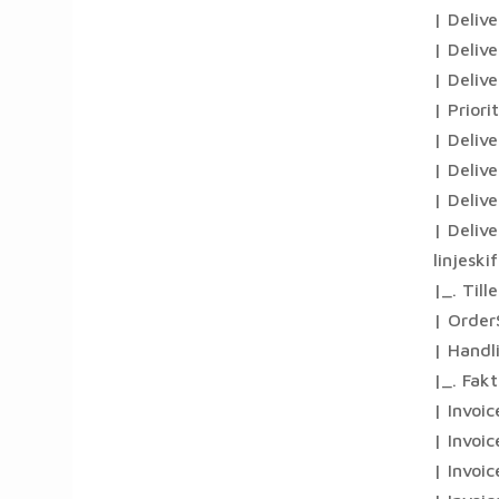
| Deliv
| Deliv
| Deliv
| Priori
| Delive
| Delive
| Deliv
| Deliv
linjeskif
|_. Till
| Order
| Handl
|_. Fakt
| Invoi
| Invoic
| Invoic