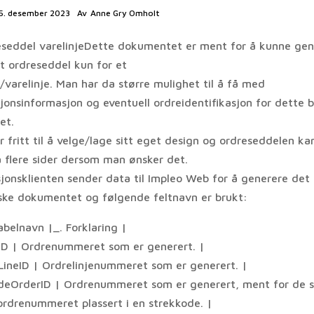
5. desember 2023
Av
Anne Gry Omholt
seddel varelinjeDette dokumentet er ment for å kunne gen
rt ordreseddel kun for et
/varelinje. Man har da større mulighet til å få med
jonsinformasjon og eventuell ordreidentifikasjon for dette b
et.
r fritt til å velge/lage sitt eget design og ordreseddelen ka
 flere sider dersom man ønsker det.
jonsklienten sender data til Impleo Web for å generere det
ke dokumentet og følgende feltnavn er brukt:
abelnavn |_. Forklaring |
ID | Ordrenummeret som er generert. |
LineID | Ordrelinjenummeret som er generert. |
deOrderID | Ordrenummeret som er generert, ment for de 
ordrenummeret plassert i en strekkode. |