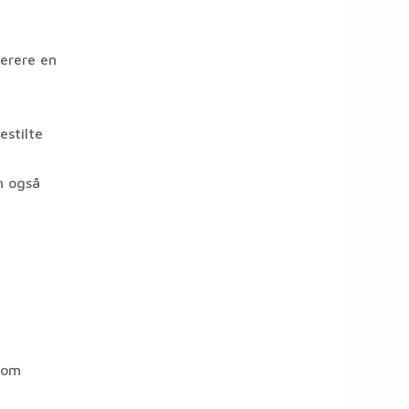
erere en
estilte
n også
som