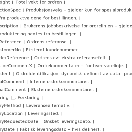
ight | Total vekt for ordren |
ctionSpec | Produksjonsvalg – gjelder kun for spesialproduk
ra produktvalgene for bestillingen. |
cription | Brukerens jobbbeskrivelse for ordrelinjen – gjelde
rodukter og hentes fra bestillingen. |
Reference | Ordrens referanse. |
stomerNo | Eksternt kundenummer. |
derReference | Ordrens evt ekstra referansefelt. |
LineCommentX | Ordrekommentarer – for hver varelinje. |
Ident | Ordreidentifikasjon, dynamisk definert av data i pro
nalComment | Interne ordrekommentarer. |
nalComment | Eksterne ordrekommentarer. |
ring |_. Forklaring |
eryMethod | Leveransealternativ. |
ryLocation | Leveringssted. |
eryRequestedDate | Ønsket leveringsdato. |
ryDate | Faktisk leveringsdato – hvis definert. |