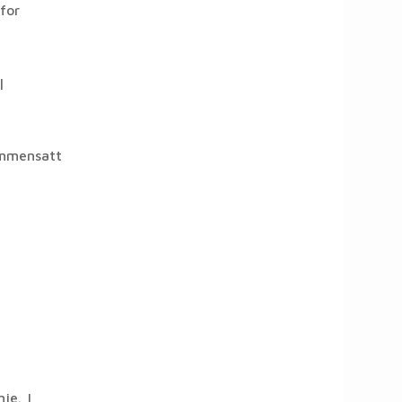
for
|
ammensatt
je. |