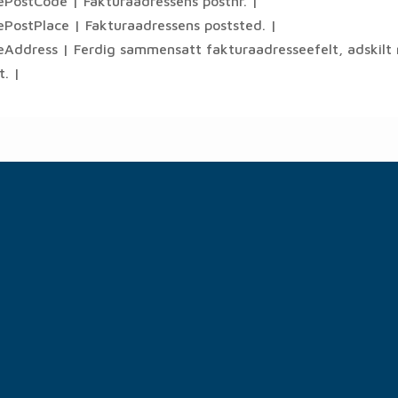
cePostCode | Fakturaadressens postnr. |
cePostPlace | Fakturaadressens poststed. |
ceAddress | Ferdig sammensatt fakturaadresseefelt, adskilt
t. |