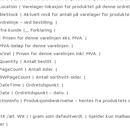
Location | Varelager-lokasjon for produktet på denne ordreli
bleStock | Aktuelt nivå for antall på varelager for produkte
drelinje – ved bestilling. |
 fra kunde |_. Forklaring |
| Prisen for denne varelinjen eks. MVA. |
 MVA-beløp for denne varelinjen. |
ncVat | Prisen for denne varelinjen inkl. MVA. |
uantity | Antall bestilt. |
PageCount | Antall sider. |
BWPageCount | Antall sorthvitt-sider. |
DateTime | Ordretidspunkt. |
Date | Ordretidspunkt – dato. |
ctionInfo | Produksjonsbeskrivelse – hentes fra produktets d
tX /alt. WX | I gram som defaultverdi. | Gjelder kun malbas
er |