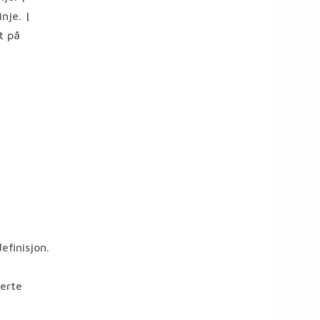
nje. |
t på
efinisjon.
erte