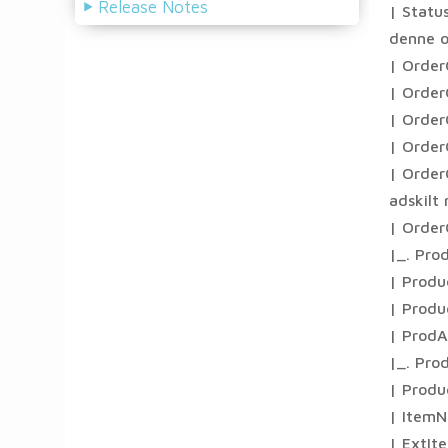
Release Notes
| Statu
denne or
| Order
| Order
| OrderC
| Order
| Order
adskilt
| Order
|_. Prod
| Produ
| Produ
| ProdAl
|_. Prod
| Produ
| ItemN
| ExtIt