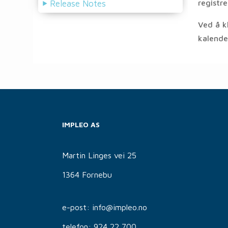
registr
Release Notes
Ved å k
kalende
IMPLEO AS
Martin Linges vei 25
1364 Fornebu
e-post: info@impleo.no
telefon: 924 22 700