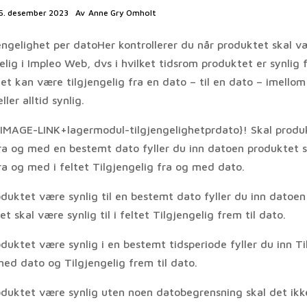
5. desember 2023
Av
Anne Gry Omholt
engelighet per datoHer kontrollerer du når produktet skal v
elig i Impleo Web, dvs i hvilket tidsrom produktet er synlig f
et kan være tilgjengelig fra en dato – til en dato – imellom
ller alltid synlig.
){IMAGE-LINK+lagermodul-tilgjengelighetprdato}! Skal prod
fra og med en bestemt dato fyller du inn datoen produktet 
ra og med i feltet Tilgjengelig fra og med dato.
oduktet være synlig til en bestemt dato fyller du inn datoen
t skal være synlig til i feltet Tilgjengelig frem til dato.
duktet være synlig i en bestemt tidsperiode fyller du inn Ti
med dato og Tilgjengelig frem til dato.
oduktet være synlig uten noen datobegrensning skal det ikk