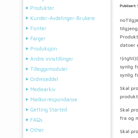
Publisert
Produkter
Kunder-Avdelinger-Brukere
noTilgj
Fonter
tilgjeng
Produkt
Farger
datoer e
Produksjon
!(right
Andre innstillinger
synlig 
Tilleggsmoduler
synlig f
Ordreseddel
Skal pr
Mediearkiv
produkte
Mailkorrespondanse
Getting Started
Skal pro
fra og 
FAQs
Other
Skal pr