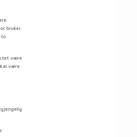
ære
or bruker.
 to
uktet være
skal være
lgjengelig
e