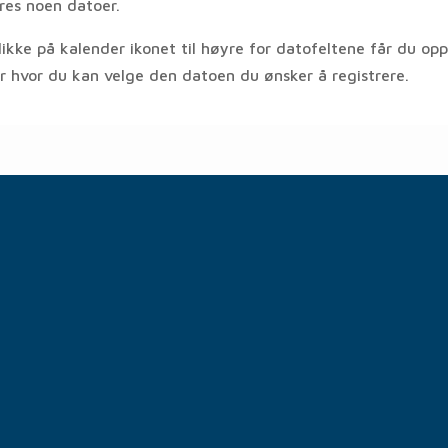
eres noen datoer.
likke på kalender ikonet til høyre for datofeltene får du op
r hvor du kan velge den datoen du ønsker å registrere.